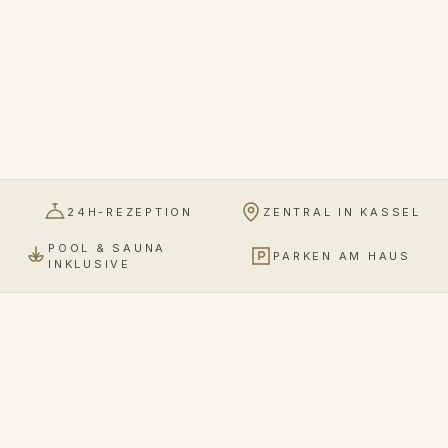
24H-REZEPTION
ZENTRAL IN KASSEL
POOL & SAUNA
PARKEN AM HAUS
INKLUSIVE
UNSERE RÄUME