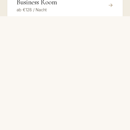
Business Room
ab
€
128
/ Nacht
Suite
ab
€
249
/ Nacht